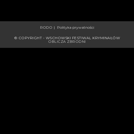
RODO
Polityka prywatności
© COPYRIGHT - WSCHOWSKI FESTIWAL KRYMINAŁÓW
OBLICZA ZBRODNI