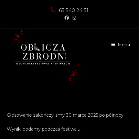
Skip
65 540 24 51
to
content
Menu
Głosowanie zakończyliśmy 30 marca 2025 po północy.
Wyniki podamy podczas festiwalu.